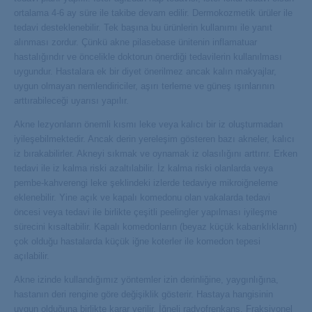
ortalama 4-6 ay süre ile takibe devam edilir. Dermokozmetik ürüler ile
tedavi desteklenebilir. Tek başına bu ürünlerin kullanımı ile yanıt
alınması zordur. Çünkü akne pilasebase ünitenin inflamatuar
hastalığındır ve öncelikle doktorun önerdiği tedavilerin kullanılması
uygundur. Hastalara ek bir diyet önerilmez ancak kalın makyajlar,
uygun olmayan nemlendiriciler, aşırı terleme ve güneş ışınlarının
arttırabileceği uyarısı yapılır.
Akne lezyonların önemli kısmı leke veya kalıcı bir iz oluşturmadan
iyileşebilmektedir. Ancak derin yereleşim gösteren bazı akneler, kalıcı
iz bırakabilirler. Akneyi sıkmak ve oynamak iz olasılığını arttırır. Erken
tedavi ile iz kalma riski azaltılabilir. İz kalma riski olanlarda veya
pembe-kahverengi leke şeklindeki izlerde tedaviye mikroiğneleme
eklenebilir. Yine açık ve kapalı komedonu olan vakalarda tedavi
öncesi veya tedavi ile birlikte çeşitli peelingler yapılması iyileşme
sürecini kısaltabilir. Kapalı komedonların (beyaz küçük kabarıklıkların)
çok olduğu hastalarda küçük iğne koterler ile komedon tepesi
açılabilir.
Akne izinde kullandığımız yöntemler izin derinliğine, yaygınlığına,
hastanın deri rengine göre değişiklik gösterir. Hastaya hangisinin
uygun olduğuna birlikte karar verilir. İğneli radyofrenkans, Fraksiyonel