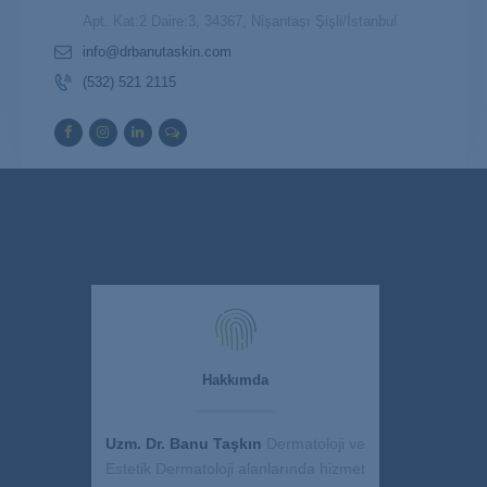
Apt. Kat:2 Daire:3, 34367, Nişantaşı Şişli/İstanbul
info@drbanutaskin.com
(532) 521 2115
Hakkımda
Uzm. Dr. Banu Taşkın
Dermatoloji ve
Estetik Dermatoloji alanlarında hizmet