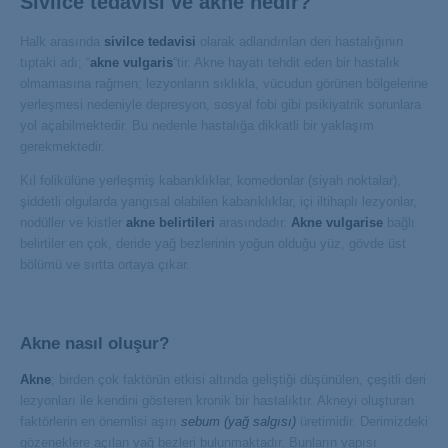
Sivilce tedavisi ve akne nedir?
Halk arasında
sivilce tedavisi
olarak adlandırılan deri hastalığının
tıptaki adı; “
akne vulgaris
“tir. Akne hayatı tehdit eden bir hastalık
olmamasına rağmen; lezyonların sıklıkla, vücudun görünen bölgelerine
yerleşmesi nedeniyle depresyon, sosyal fobi gibi psikiyatrik sorunlara
yol açabilmektedir. Bu nedenle hastalığa dikkatli bir yaklaşım
gerekmektedir.
Kıl folikülüne yerleşmiş kabarıklıklar, komedonlar (siyah noktalar),
şiddetli olgularda yangısal olabilen kabarıklıklar, içi iltihaplı lezyonlar,
nodüller ve kistler
akne belirtileri
arasındadır.
Akne vulgarise
bağlı
belirtiler en çok, deride yağ bezlerinin yoğun olduğu yüz, gövde üst
bölümü ve sırtta ortaya çıkar.
Akne nasıl oluşur?
Akne
; birden çok faktörün etkisi altında geliştiği düşünülen, çeşitli deri
lezyonları ile kendini gösteren kronik bir hastalıktır. Akneyi oluşturan
faktörlerin en önemlisi aşırı
sebum (yağ salgısı)
üretimidir. Derimizdeki
gözeneklere açılan yağ bezleri bulunmaktadır. Bunların yapısı