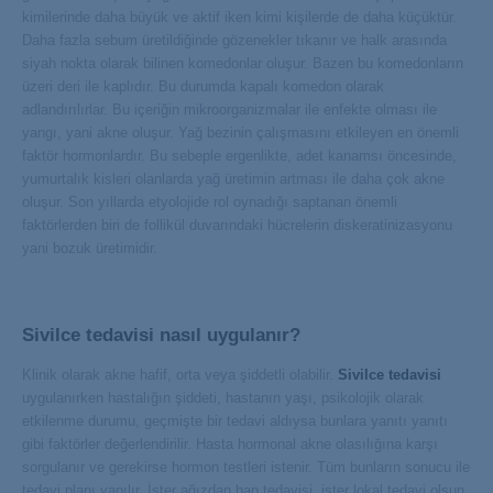
kimilerinde daha büyük ve aktif iken kimi kişilerde de daha küçüktür.
Daha fazla sebum üretildiğinde gözenekler tıkanır ve halk arasında
siyah nokta olarak bilinen komedonlar oluşur. Bazen bu komedonların
üzeri deri ile kaplıdır. Bu durumda kapalı komedon olarak
adlandırılırlar. Bu içeriğin mikroorganizmalar ile enfekte olması ile
yangı, yani akne oluşur. Yağ bezinin çalışmasını etkileyen en önemli
faktör hormonlardır. Bu sebeple ergenlikte, adet kanamsı öncesinde,
yumurtalık kisleri olanlarda yağ üretimin artması ile daha çok akne
oluşur. Son yıllarda etyolojide rol oynadığı saptanan önemli
faktörlerden biri de follikül duvarındaki hücrelerin diskeratinizasyonu
yani bozuk üretimidir.
Sivilce tedavisi nasıl uygulanır?
Klinik olarak akne hafif, orta veya şiddetli olabilir.
Sivilce tedavisi
uygulanırken hastalığın şiddeti, hastanın yaşı, psikolojik olarak
etkilenme durumu, geçmişte bir tedavi aldıysa bunlara yanıtı yanıtı
gibi faktörler değerlendirilir. Hasta hormonal akne olasılığına karşı
sorgulanır ve gerekirse hormon testleri istenir. Tüm bunların sonucu ile
tedavi planı yapılır. İster ağızdan hap tedavisi, ister lokal tedavi olsun