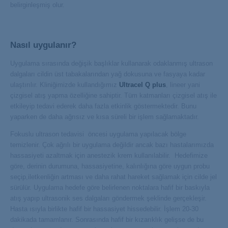
belirginleşmiş olur.
Nasıl uygulanır?
Uygulama sırasında değişik başlıklar kullanarak odaklanmış ultrason
dalgaları cildin üst tabakalarından yağ dokusuna ve fasyaya kadar
ulaştırılır. Kliniğimizde kullandığımız
Ultracel Q plus
, lineer yani
çizgisel atış yapma özelliğine sahiptir. Tüm katmanları çizgisel atış ile
etkileyip tedavi ederek daha fazla etkinlik göstermektedir. Bunu
yaparken de daha ağrısız ve kısa süreli bir işlem sağlamaktadır.
Fokuslu ultrason tedavisi öncesi uygulama yapılacak bölge
temizlenir. Çok ağrılı bir uygulama değildir ancak bazı hastalarımızda
hassasiyeti azaltmak için anestezik krem kullanılabilir. Hedefimize
göre, derinin durumuna, hassasiyetine, kalınlığına göre uygun probu
seçip,iletkenliğin artması ve daha rahat hareket sağlamak için cilde jel
sürülür. Uygulama hedefe göre belirlenen noktalara hafif bir baskıyla
atış yapıp ultrasonik ses dalgaları göndermek şeklinde gerçekleşir.
Hasta ısıyla birlikte hafif bir hassasiyet hissedebilir. İşlem 20-30
dakikada tamamlanır. Sonrasında hafif bir kızarıklık gelişse de bu