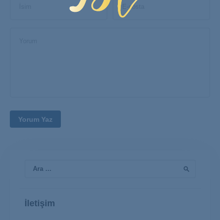
İsim
E-posta
Yorum
Arama:
İletişim