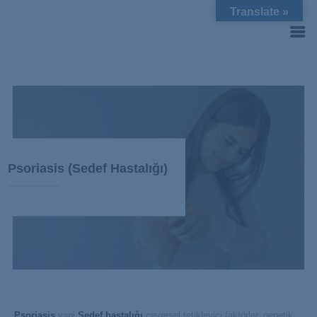
Translate »
Psoriasis (Sedef Hastalığı)
Psoriasis
yani
Sedef hastalığı
çevresel tetikleyici faktörler, genetik