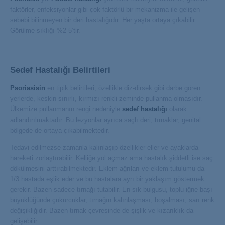
faktörler, enfeksiyonlar gibi çok faktörlü bir mekanizma ile gelişen
sebebi bilinmeyen bir deri hastalığıdır. Her yaşta ortaya çıkabilir.
Görülme sıklığı %2-5’tir.
Sedef Hastalığı Belirtileri
Psoriasisin
en tipik belirtileri, özellikle diz-dirsek gibi darbe gören
yerlerde, keskin sınırlı, kırmızı renkli zeminde pullanma olmasıdır.
Ülkemize pullanmanın rengi nedeniyle
sedef hastalığı
olarak
adlandırılmaktadır. Bu lezyonlar ayrıca saçlı deri, tırnaklar, genital
bölgede de ortaya çıkabilmektedir.
Tedavi edilmezse zamanla kalınlaşıp özellikler eller ve ayaklarda
hareketi zorlaştırabilir. Kelliğe yol açmaz ama hastalık şiddetli ise saç
dökülmesini arttırabilmektedir. Eklem ağrıları ve eklem tutulumu da
1/3 hastada eşlik eder ve bu hastalara ayrı bir yaklaşım göstermek
gerekir. Bazen sadece tırnağı tutabilir. En sık bulgusu, toplu iğne başı
büyüklüğünde çukurcuklar, tırnağın kalınlaşması, boşalması, sarı renk
değişikliğidir. Bazen tırnak çevresinde de şişlik ve kızarıklık da
gelişebilir.