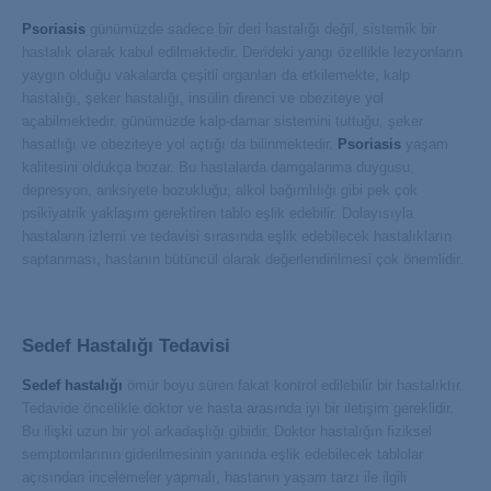
Psoriasis
günümüzde sadece bir deri hastalığı değil, sistemik bir
hastalık olarak kabul edilmektedir. Derideki yangı özellikle lezyonların
yaygın olduğu vakalarda çeşitli organları da etkilemekte, kalp
hastalığı, şeker hastalığı, insülin direnci ve obeziteye yol
açabilmektedir. günümüzde kalp-damar sistemini tuttuğu, şeker
hasatlığı ve obeziteye yol açtığı da bilinmektedir.
Psoriasis
yaşam
kalitesini oldukça bozar. Bu hastalarda damgalanma duygusu,
depresyon, anksiyete bozukluğu, alkol bağımlılığı gibi pek çok
psikiyatrik yaklaşım gerektiren tablo eşlik edebilir. Dolayısıyla
hastaların izlemi ve tedavisi sırasında eşlik edebilecek hastalıkların
saptanması, hastanın bütüncül olarak değerlendirilmesi çok önemlidir.
Sedef Hastalığı Tedavisi
Sedef hastalığı
ömür boyu süren fakat kontrol edilebilir bir hastalıktır.
Tedavide öncelikle doktor ve hasta arasında iyi bir iletişim gereklidir.
Bu ilişki uzun bir yol arkadaşlığı gibidir. Doktor hastalığın fiziksel
semptomlarının giderilmesinin yanında eşlik edebilecek tablolar
açısından incelemeler yapmalı, hastanın yaşam tarzı ile ilgili