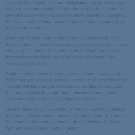
önerilerde bulunmalıdır. Hastanın tetikleyicilerden uzak durması, spor
yapması, beslenme düzeni, psikolojik durumu tek tek ele alınmalıdır.
Genellikle uzun yıllardır arayış içinde olan ve tedavileri kullanmaktan
bıkmış olan pek çok hasta aslında doğru yaklaşıma ulaşamadığı için
tedaviden kopmaktadır.
Erken tanı hastalığı kontrol altına almayı kolaylaştıracaktır. Eğer
lezyonlar derinin ‘undan fazlasını tutmuşsa mutlaka ışık tedavisi veya
sistemik tedavi gerekir. Sadece kremlerle yetinmek hem hastalık
kontrolünde zorluk yaratır hem de eşlik edebilecek hastalıkları
önlemede yararlı olmaz.
Bugüne kadar psoriasisi tamamen yok eden kesin bir tedavi henüz
bulunamamıştır ancak çok önemli gelişmeler olmuş, tedavi beklentileri
%50’den %90’lara çıkmıştır. Tedavi ile deri belirtileri iz bırakmadan
tamamıyla kaybolabilmektedir. Uygun tedavilerle hemen hemen
semptomsuz bir durum olan iyilik dönemleri yaşanabilir.
Hastalar tedavi ile ilgili tüm bilgileri Dermatoloğundan almalı, bilimsel
kanıttan uzak hiçbir yöntemi tedavide kullanılmamalıdır. Bu yöntemler
bazı zamanlarda tam aksine durumu kötüleştirebilmektedir. Hasta için
hem para hem de zaman kaybı olmaktadır.