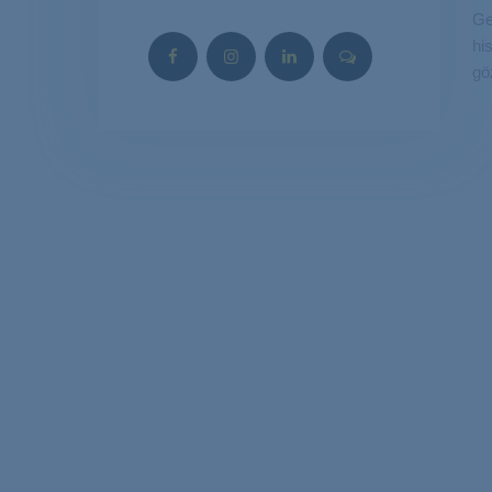
Ge
hi
gö