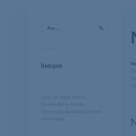
Arama:
Ne
İletişim
De
da
ma
Uzm. Dr. Banu Taşkın
Dermatoloji ve Estetik
Dermatoloji alanlarında hizmet
N
vermektedir.