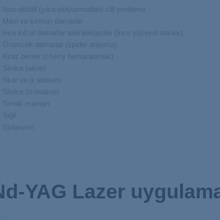
Non-ablatif (yara oluşturmadan) cilt yenileme
Mavi ve kırmızı damarlar
İnce kılcal damarlar telenjiektaziler (İnce yüzeyel olanlar)
Örümcek damarlar (spider anjioma)
Kiraz benler (cherry hemanjiomlar)
Sivilce (akne)
Skar ve iz tedavisi
Sivilce izi tedavisi
Tırnak mantarı
Siğil
Epilasyon
Nd-YAG Lazer uygulaması