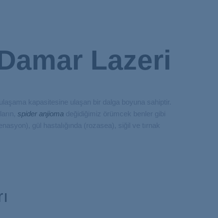
 Damar Lazeri
 ulaşama kapasitesine ulaşan bir dalga boyuna sahiptir.
ların,
spider anjioma
değidiğimiz örümcek benler gibi
enasyon), gül hastalığında (rozasea), siğil ve tırnak
rı