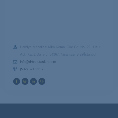
Harbiye Mahallesi Mim Kemal Öke Cd. No: 29 Huzur
Apt. Kat:2 Daire:3, 34367, Nişantaşı Şişli/İstanbul
info@drbanutaskin.com
(532) 521 2115