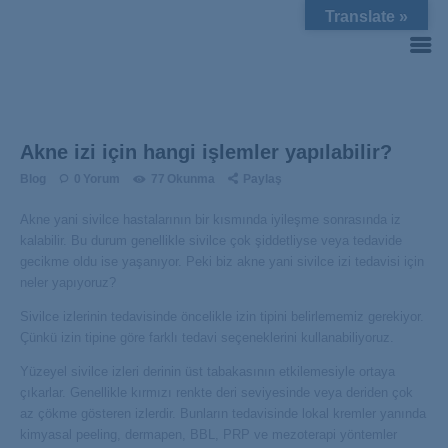
Translate »
Akne izi için hangi işlemler yapılabilir?
Blog
0
Yorum
77
Okunma
Paylaş
Akne yani sivilce hastalarının bir kısmında iyileşme sonrasında iz
kalabilir. Bu durum genellikle sivilce çok şiddetliyse veya tedavide
gecikme oldu ise yaşanıyor. Peki biz akne yani sivilce izi tedavisi için
neler yapıyoruz?
Sivilce izlerinin tedavisinde öncelikle izin tipini belirlememiz gerekiyor.
Çünkü izin tipine göre farklı tedavi seçeneklerini kullanabiliyoruz.
Yüzeyel sivilce izleri derinin üst tabakasının etkilemesiyle ortaya
çıkarlar. Genellikle kırmızı renkte deri seviyesinde veya deriden çok
az çökme gösteren izlerdir. Bunların tedavisinde lokal kremler yanında
kimyasal peeling, dermapen, BBL, PRP ve mezoterapi yöntemler